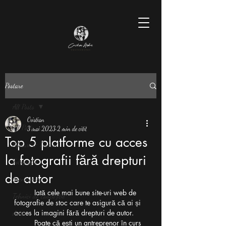
Postare
All Posts
Cristian
All Posts
3 mai 2023
2 min de citit
Top 5 platforme cu acces
Sfaturi & Trucuri
la fotografii fără drepturi
Fotografie
de autor
Evenimente
Iată cele mai bune site-uri web de 
Tehnici de compoziție
fotografie de stoc care te asigură că ai și 
acces la imagini fără drepturi de autor.
Artă
Poate că ești un antreprenor în curs 