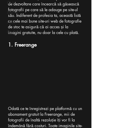
Carte
de dezvoltare care încearcă să găsească 
fotografii pe care să le adauge pe site-ul 
Știai că...?
său. Indiferent de profesia ta, această listă 
cu cele mai bune site-uri web de fotografie 
Presă
de stoc te asigură că ai acces și la 
Studiu
imagini gratuite, nu doar la cele cu plată.
1. Freerange
Odată ce te înregistrezi pe platformă cu un 
abonament gratuit la Freerange, mii de 
fotografii de înaltă rezoluție îți vor fi la 
îndemână fără costuri. Toate imaginile site-