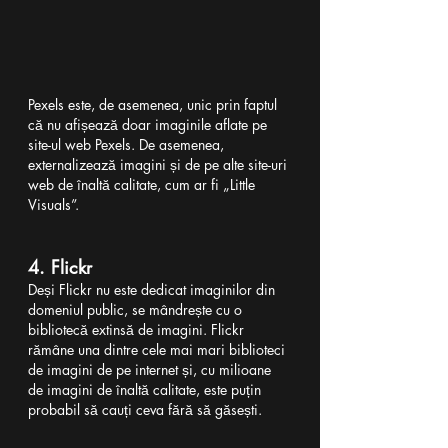
Pexels este, de asemenea, unic prin faptul 
că nu afișează doar imaginile aflate pe 
site-ul web Pexels. De asemenea, 
externalizează imagini și de pe alte site-uri 
web de înaltă calitate, cum ar fi „Little 
Visuals”.
4. Flickr
Deși Flickr nu este dedicat imaginilor din 
domeniul public, se mândrește cu o 
bibliotecă extinsă de imagini. Flickr 
rămâne una dintre cele mai mari biblioteci 
de imagini de pe internet și, cu milioane 
de imagini de înaltă calitate, este puțin 
probabil să cauți ceva fără să găsești.