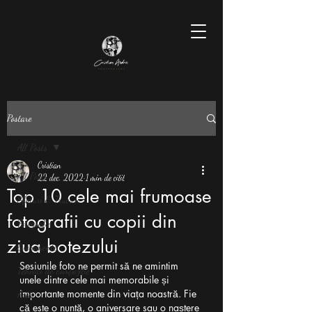
Postare
All Posts
Cristian
All Posts
22 dec. 2022
1 min de citit
Top 10 cele mai frumoase
Sfaturi & Trucuri
fotografii cu copii din
Fotografie
ziua botezului
Evenimente
Sesiunile foto ne permit să ne amintim 
Tehnici de compoziție
unele dintre cele mai memorabile și 
importante momente din viața noastră. Fie 
Artă
că este o nuntă, o aniversare sau o naștere 