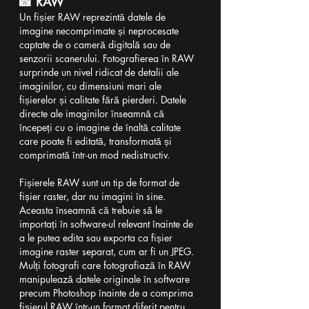
📸 RAW
Un fișier RAW reprezintă datele de 
imagine necomprimate și neprocesate 
captate de o cameră digitală sau de 
senzorii scanerului. Fotografierea în RAW 
surprinde un nivel ridicat de detalii ale 
imaginilor, cu dimensiuni mari ale 
fișierelor și calitate fără pierderi. Datele 
directe ale imaginilor înseamnă că 
începeți cu o imagine de înaltă calitate 
care poate fi editată, transformată și 
comprimată într-un mod nedistructiv.
Fișierele RAW sunt un tip de format de 
fișier raster, dar nu imagini în sine. 
Aceasta înseamnă că trebuie să le 
importați în software-ul relevant înainte de 
a le putea edita sau exporta ca fișier 
imagine raster separat, cum ar fi un JPEG. 
Mulți fotografi care fotografiază în RAW 
manipulează datele originale în software 
precum Photoshop înainte de a comprima 
fișierul RAW într-un format diferit pentru 