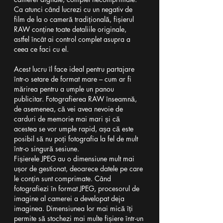
Ca atunci când lucrezi cu un negativ de 
film de la o cameră tradițională, fișierul 
RAW conține toate detaliile originale, 
astfel încât ai control complet asupra a 
ceea ce faci cu el.
Acest lucru îl face ideal pentru partajare 
într-o setare de format mare – cum ar fi 
mărirea pentru a umple un panou 
publicitar. Fotografierea RAW înseamnă, 
de asemenea, că vei avea nevoie de 
carduri de memorie mai mari și că 
acestea se vor umple rapid, așa că este 
posibil să nu poți fotografia la fel de mult 
într-o singură sesiune.
Fișierele JPEG au o dimensiune mult mai 
ușor de gestionat, deoarece datele pe care 
le conțin sunt comprimate. Când 
fotografiezi în format JPEG, procesorul de 
imagine al camerei a developat deja 
imaginea. Dimensiunea lor mai mică îți 
permite să stochezi mai multe fișiere într-un 