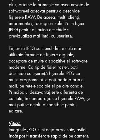
plus, oricine le primește va avea nevoie de 
software-ul adecvat pentru a deschide 
fișierele RAW. De aceea, mulți clienți, 
imprimante și designeri solicită un fișier 
JPEG pentru a-l putea deschide și 
previzualiza mai întâi cu ușurință.
Fișierele JPEG sunt unul dintre cele mai 
utilizate formate de fișiere digitale, 
acceptate de multe dispozitive și software 
moderne. Ca tip de fișier raster, poți 
deschide cu ușurință fișierele JPEG cu 
multe programe și le poți partaja prin e-
mail, pe rețele sociale și pe alte canale. 
Principalul dezavantaj este diferența de 
calitate, în comparație cu fișierele RAW, și 
mai puține detalii disponibile pentru 
editare.
Viteză
Imaginile JPEG sunt deja procesate, astfel 
încât pot fi transferate rapid de pe cameră 