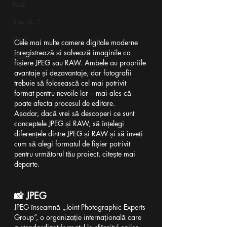
Carte
Știai că...?
Presă
Cele mai multe camere digitale moderne 
înregistrează și salvează imaginile ca 
Studiu
fișiere JPEG sau RAW. Ambele au propriile 
avantaje și dezavantaje, dar fotografii 
trebuie să folosească cel mai potrivit 
format pentru nevoile lor – mai ales că 
poate afecta procesul de editare. 
Așadar, dacă vrei să descoperi ce sunt 
conceptele JPEG și RAW, să înțelegi 
diferențele dintre JPEG și RAW și să înveți 
cum să alegi formatul de fișier potrivit 
pentru următorul tău proiect, citește mai 
departe.
📸 JPEG
JPEG înseamnă „Joint Photographic Experts 
Group”, o organizație internațională care 