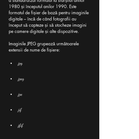
a standardizat formatul la sfârșitul anilor 
1980 și începutul anilor 1990. Este 
formatul de fișier de bază pentru imaginile 
digitale – încă de când fotografii au 
început să capteze și să stocheze imagini 
pe camere digitale și alte dispozitive.
Imaginile JPEG grupează următoarele 
extensii de nume de fișiere:
.jpg
.jpeg
.jpe
.jif
.jfif