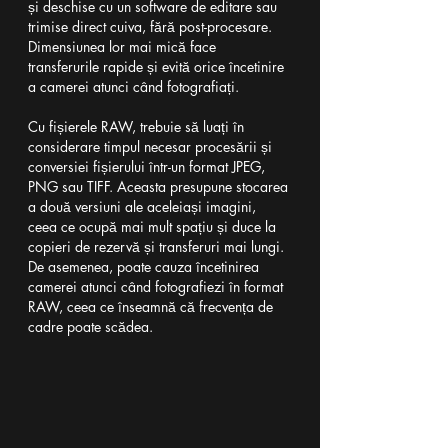
și deschise cu un software de editare sau 
trimise direct cuiva, fără post-procesare. 
Dimensiunea lor mai mică face 
transferurile rapide și evită orice încetinire 
a camerei atunci când fotografiați. 
Cu fișierele RAW, trebuie să luați în 
considerare timpul necesar procesării și 
conversiei fișierului într-un format JPEG, 
PNG sau TIFF. Aceasta presupune stocarea 
a două versiuni ale aceleiași imagini, 
ceea ce ocupă mai mult spațiu și duce la 
copieri de rezervă și transferuri mai lungi. 
De asemenea, poate cauza încetinirea 
camerei atunci când fotografiezi în format 
RAW, ceea ce înseamnă că frecvența de 
cadre poate scădea.