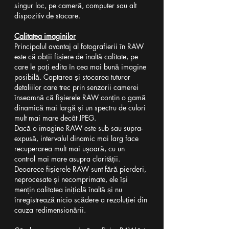
singur loc, pe cameră, computer sau alt 
dispozitiv de stocare.
Calitatea imaginilor
Principalul avantaj al fotografierii în RAW 
este că obții fișiere de înaltă calitate, pe 
care le poți edita în cea mai bună imagine 
posibilă. Captarea și stocarea tuturor 
detaliilor care trec prin senzorii camerei 
înseamnă că fișierele RAW conțin o gamă 
dinamică mai largă și un spectru de culori 
mult mai mare decât JPEG.
Dacă o imagine RAW este sub sau supra-
expusă, intervalul dinamic mai larg face 
recuperarea mult mai ușoară, cu un 
control mai mare asupra clarității. 
Deoarece fișierele RAW sunt fără pierderi, 
neprocesate și necomprimate, ele își 
mențin calitatea inițială înaltă și nu 
înregistrează nicio scădere a rezoluției din 
cauza redimensionării.