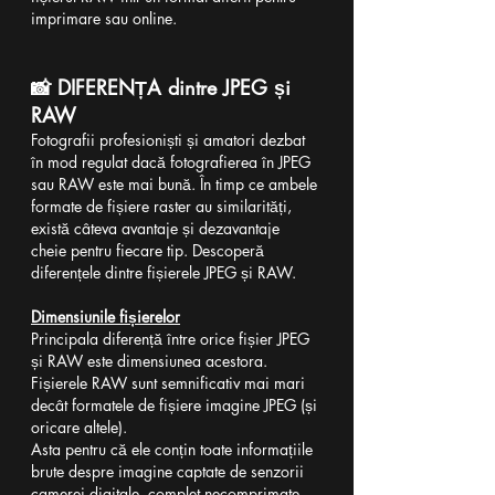
imprimare sau online.
📸 DIFERENȚA dintre JPEG și 
RAW
Fotografii profesioniști și amatori dezbat 
în mod regulat dacă fotografierea în JPEG 
sau RAW este mai bună. În timp ce ambele 
formate de fișiere raster au similarități, 
există câteva avantaje și dezavantaje 
cheie pentru fiecare tip. Descoperă 
diferențele dintre fișierele JPEG și RAW. 
Dimensiunile fișierelor
Principala diferență între orice fișier JPEG 
și RAW este dimensiunea acestora. 
Fișierele RAW sunt semnificativ mai mari 
decât formatele de fișiere imagine JPEG (și 
oricare altele).
Asta pentru că ele conțin toate informațiile 
brute despre imagine captate de senzorii 
camerei digitale, complet necomprimate. 