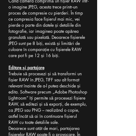
Când camera comprimă un fișier RAW într-
o imagine JPEG, acesta trece printr-un 
proces de compresie cu pierderi. În timp 
ce compresia face fișierul mai mic, vei 
pierde o parte din datele și detaliile din 
fotografie, iar imaginea poate apărea 
granulată sau pixelată. Deoarece fișierele 
JPEG sunt pe 8 biți, există și limitări de 
culoare în comparație cu fișierele RAW 
care pot fi pe 12 și 16 biți.
Editare și partajare
Trebuie să procesezi și să transformi un 
fișier RAW în JPEG, TIFF sau alt format 
relevant înainte de a-l putea deschide și 
edita. Software precum „Adobe Photoshop 
Lightroom” îți permite să procesezi fișiere 
RAW, să editezi și să exporți, de exemplu, 
ca JPEG sau PNG – realizând o copie, 
astfel încât să ai în continuare fișierul 
RAW cu toate detaliile sale.
Deoarece sunt atât de mari, partajarea 
fișierelor RAW poate fi o provocare. În 