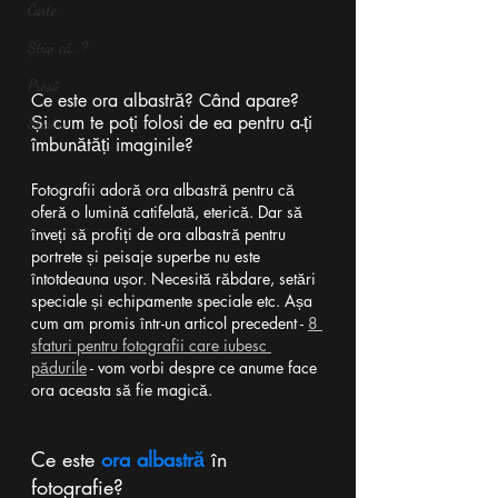
Carte
Știai că...?
Presă
Ce este ora albastră? Când apare? 
Și cum te poți folosi de ea pentru a-ți 
Studiu
îmbunătăți imaginile?
Fotografii adoră ora albastră pentru că 
oferă o lumină catifelată, eterică. Dar să 
înveți să profiți de ora albastră pentru 
portrete și peisaje superbe nu este 
întotdeauna ușor. Necesită răbdare, setări 
speciale și echipamente speciale etc. Așa 
cum am promis într-un articol precedent - 
8 
sfaturi pentru fotografii care iubesc 
pădurile
 - vom vorbi despre ce anume face 
ora aceasta să fie magică.
Ce este 
ora albastră
 în 
fotografie?