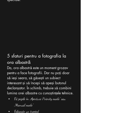
5 sfaturi pentru a fotografia la 
ora albastră
Da, ora albastră este un moment grozav 
pentru a face fotografii. Dar nu poți doar 
să ieși seara, să găsești un subiect 
interesant și să începi să apeși butonul 
declanșator. În schimb, trebuie să combini 
lumina orei albastre cu cunoștințele tehnice.
Fă pozele în „Aperture Priority mode” sau 
„Manual mode”
Folosește un trepied