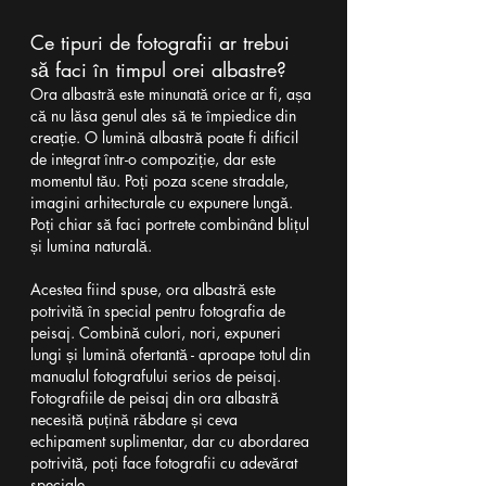
Ce tipuri de fotografii ar trebui 
să faci în timpul orei albastre?
Ora albastră este minunată orice ar fi, așa 
că nu lăsa genul ales să te împiedice din 
creație. O lumină albastră poate fi dificil 
de integrat într-o compoziție, dar este 
momentul tău. Poți poza scene stradale, 
imagini arhitecturale cu expunere lungă. 
Poți chiar să faci portrete combinând blițul 
și lumina naturală.
Acestea fiind spuse, ora albastră este 
potrivită în special pentru fotografia de 
peisaj. Combină culori, nori, expuneri 
lungi și lumină ofertantă - aproape totul din 
manualul fotografului serios de peisaj. 
Fotografiile de peisaj din ora albastră 
necesită puțină răbdare și ceva 
echipament suplimentar, dar cu abordarea 
potrivită, poți face fotografii cu adevărat 
speciale.