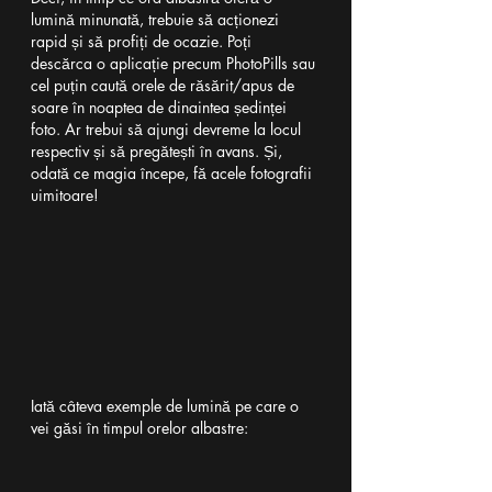
lumină minunată, trebuie să acționezi 
rapid și să profiți de ocazie. Poți 
descărca o aplicație precum PhotoPills sau 
cel puțin caută orele de răsărit/apus de 
soare în noaptea de dinaintea ședinței 
foto. Ar trebui să ajungi devreme la locul 
respectiv și să pregătești în avans. Și, 
odată ce magia începe, fă acele fotografii 
uimitoare!
Iată câteva exemple de lumină pe care o 
vei găsi în timpul orelor albastre: