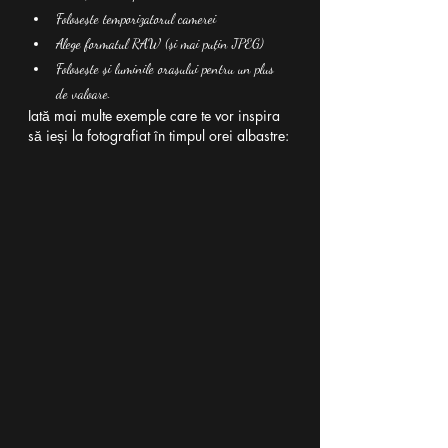
Folosește temporizatorul camerei
Alege formatul RAW (și mai puțin JPEG)
Folosește și luminile orașului pentru un plus 
de valoare.
Iată mai multe exemple care te vor inspira 
să ieși la fotografiat în timpul orei albastre: