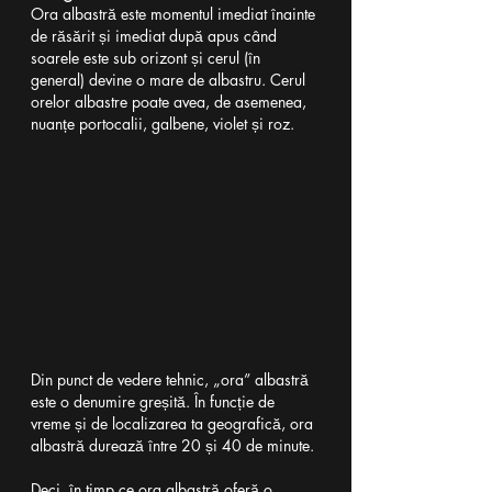
Ora albastră este momentul imediat înainte 
de răsărit și imediat după apus când 
soarele este sub orizont și cerul (în 
general) devine o mare de albastru. Cerul 
orelor albastre poate avea, de asemenea, 
nuanțe portocalii, galbene, violet și roz.
Din punct de vedere tehnic, „ora” albastră 
este o denumire greșită. În funcție de 
vreme și de localizarea ta geografică, ora 
albastră durează între 20 și 40 de minute.
Deci, în timp ce ora albastră oferă o 