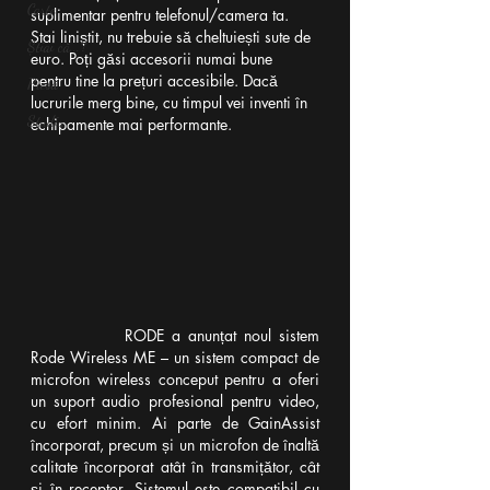
Carte
suplimentar pentru telefonul/camera ta. 
Stai liniștit, nu trebuie să cheltuiești sute de 
Știai că...?
euro. Poți găsi accesorii numai bune 
pentru tine la prețuri accesibile. Dacă 
Presă
lucrurile merg bine, cu timpul vei inventi în 
Studiu
echipamente mai performante.
RODE a anunțat noul sistem 
Rode Wireless ME – un sistem compact de 
microfon wireless conceput pentru a oferi 
un suport audio profesional pentru video, 
cu efort minim. Ai parte de GainAssist 
încorporat, precum și un microfon de înaltă 
calitate încorporat atât în transmițător, cât 
și în receptor. Sistemul este compatibil cu 