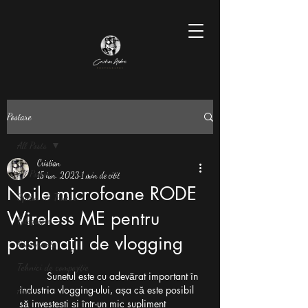
Postare
All Posts
Cristian
All Posts
15 iun. 2023
1 min de citit
Noile microfoane RODE
Sfaturi & Trucuri
Wireless ME pentru
Fotografie
pasionații de vlogging
Evenimente
Tehnici de compoziție
Sunetul este cu adevărat important în 
industria vlogging-ului, așa că este posibil 
Artă
să investești și într-un mic supliment 