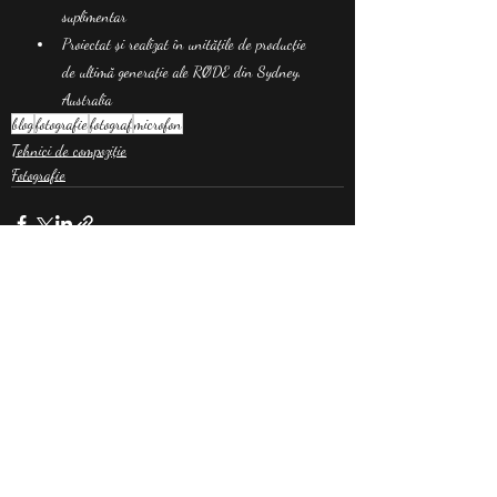
suplimentar
Proiectat și realizat în unitățile de producție 
de ultimă generație ale RØDE din Sydney, 
Australia
blog
fotografie
fotograf
microfon
Tehnici de compoziție
Fotografie
Postări recente
Afișează-le pe toate