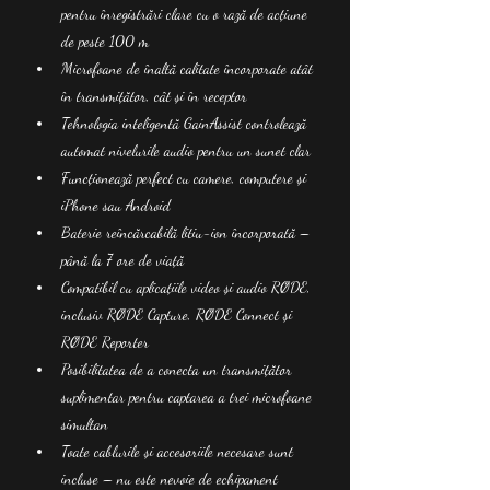
pentru înregistrări clare cu o rază de acțiune 
de peste 100 m
Microfoane de înaltă calitate încorporate atât 
în transmițător, cât și în receptor
Tehnologia inteligentă GainAssist controlează 
automat nivelurile audio pentru un sunet clar
Funcționează perfect cu camere, computere și 
iPhone sau Android
Baterie reîncărcabilă litiu-ion încorporată – 
până la 7 ore de viață
Compatibil cu aplicațiile video și audio RØDE, 
inclusiv RØDE Capture, RØDE Connect și 
RØDE Reporter
Posibilitatea de a conecta un transmițător 
suplimentar pentru captarea a trei microfoane 
simultan
Toate cablurile și accesoriile necesare sunt 
incluse – nu este nevoie de echipament 