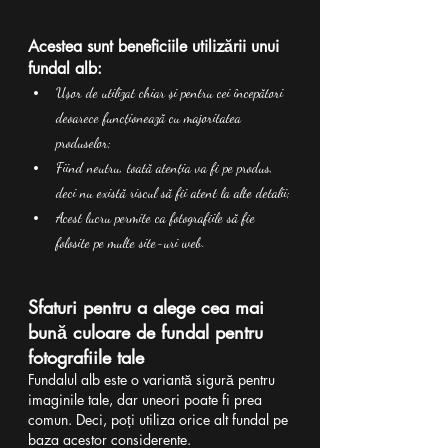
Acestea sunt beneficiile utilizării unui 
fundal alb:
Ușor de utilizat chiar și pentru cei începători 
deoarece funcționează cu majoritatea 
produselor;
Fiind neutru, toată atenția va fi pe produs, 
deci nu există riscul să fii atent la alte detalii;
Acest lucru permite ca fotografiile să fie 
folosite pe multe site-uri web.
Sfaturi pentru a alege cea mai 
bună culoare de fundal pentru 
fotografiile tale
Fundalul alb este o variantă sigură pentru 
imaginile tale, dar uneori poate fi prea 
comun. Deci, poți utiliza orice alt fundal pe 
baza acestor considerente.