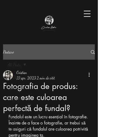
Postare
All Posts
Cristian
All Posts
10 apr. 2023
2 min de citit
Fotografia de produs:
Sfaturi & Trucuri
care este culoarea
Fotografie
perfectă de fundal?
Evenimente
Fundalul este un lucru esențial în fotografie. 
Tehnici de compoziție
Înainte de a face o fotografie, ar trebui să 
te asiguri că fundalul are culoarea potrivită 
Artă
pentru imaginea ta.