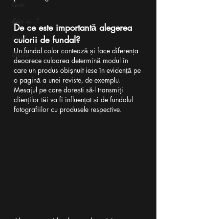
Carte
Știai că...?
De ce este importantă alegerea 
Presă
culorii de fundal?
Un fundal color contează și face diferența 
Studiu
deoarece culoarea determină modul în 
care un produs obișnuit iese în evidență pe 
o pagină a unei reviste, de exemplu. 
Mesajul pe care dorești să-l transmiți 
clienților tăi va fi influențat și de fundalul 
fotografiilor cu produsele respective.