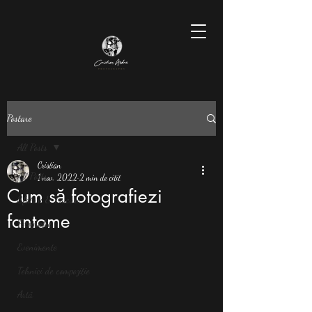
Postare
All Posts
Cristian
All Posts
1 nov. 2022
2 min de citit
Cum să fotografiezi
Sfaturi & Trucuri
fantome
Fotografie
Evenimente
Tehnici de compoziție
Artă