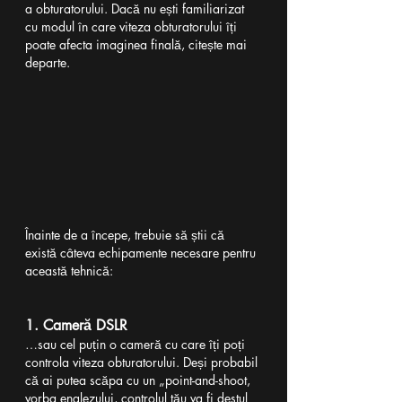
a obturatorului. Dacă nu ești familiarizat 
cu modul în care viteza obturatorului îți 
poate afecta imaginea finală, citește mai 
departe.
Înainte de a începe, trebuie să știi că 
există câteva echipamente necesare pentru 
această tehnică:
1. Cameră DSLR
…sau cel puțin o cameră cu care îți poți 
controla viteza obturatorului. Deși probabil 
că ai putea scăpa cu un „point-and-shoot, 
vorba englezului, controlul tău va fi destul 