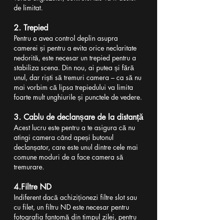
de limitat.
2. Trepied
Pentru a avea control deplin asupra 
camerei și pentru a evita orice neclaritate 
nedorită, este necesar un trepied pentru a 
stabiliza scena. Din nou, ai putea și fără 
unul, dar riști să tremuri camera – ca să nu 
mai vorbim că lipsa trepiedului va limita 
foarte mult unghiurile și punctele de vedere.
3. Cablu de declanșare de la distanță
Acest lucru este pentru a te asigura că nu 
atingi camera când apeși butonul 
declanșator, care este unul dintre cele mai 
comune moduri de a face camera să 
tremurare.
4.Filtre ND
Indiferent dacă achiziționezi filtre slot sau 
cu filet, un filtru ND este necesar pentru 
fotografia fantomă din timpul zilei, pentru 