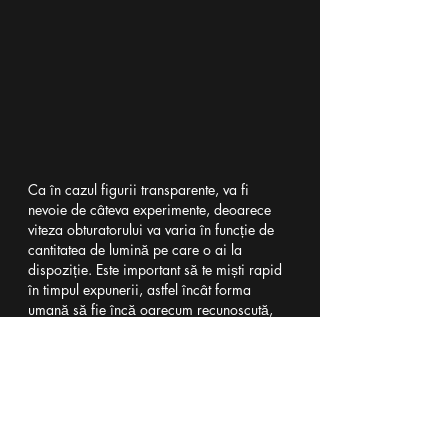
Ca în cazul figurii transparente, va fi 
nevoie de câteva experimente, deoarece 
viteza obturatorului va varia în funcție de 
cantitatea de lumină pe care o ai la 
dispoziție. Este important să te miști rapid 
în timpul expunerii, astfel încât forma 
umană să fie încă oarecum recunoscută, 
dar foarte neclară.
Pentru un efect cu adevărat fantomatic, 
poartă haine fluide sau chiar drapează un 
cearșaf de pat peste umeri. Când combini 
acest lucru cu mișcarea viguroasă în 
cadrul tău, silueta va părea mai 