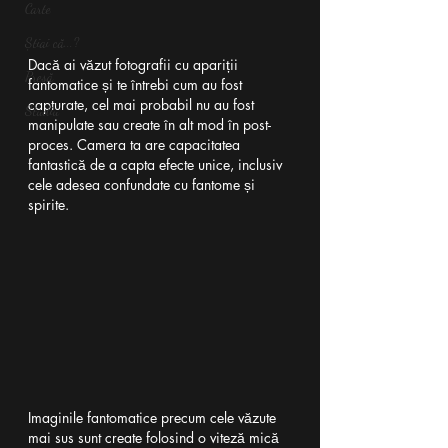
Carte
Știai că...?
Dacă ai văzut fotografii cu apariții 
Presă
fantomatice și te întrebi cum au fost 
capturate, cel mai probabil nu au fost 
Studiu
manipulate sau create în alt mod în post-
proces. Camera ta are capacitatea 
fantastică de a capta efecte unice, inclusiv 
cele adesea confundate cu fantome și 
spirite.
Imaginile fantomatice precum cele văzute 
mai sus sunt create folosind o viteză mică 