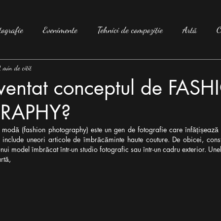
tografie
Evenimente
Tehnici de compoziție
Artă
C
 min de citit
nventat conceptul de FAS
RAPHY?
 modă (fashion photography) este un gen de fotografie care înfățișează 
include uneori articole de îmbrăcăminte haute couture. De obicei, constă
ui model îmbrăcat într-un studio fotografic sau într-un cadru exterior. Une
rtă,