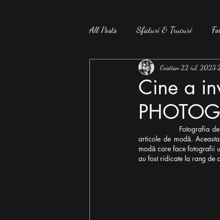
All Posts
Sfaturi & Trucuri
Fo
Presă
Studiu
Cristian
22 iul. 2023
2
Cine a i
PHOTOG
Fotografia de
articole de modă. Aceasta 
modă care face fotografii un
au fost ridicate la rang de a