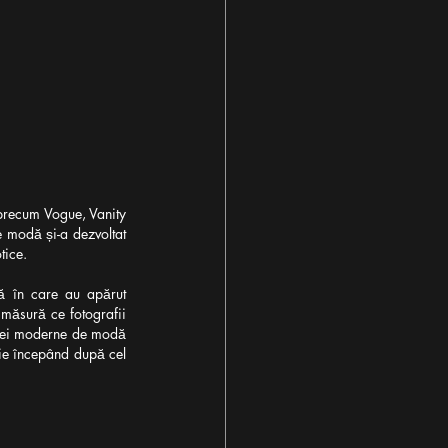
precum Vogue, Vanity 
 modă și-a dezvoltat 
tice.
dă în care au apărut 
 măsură ce fotografii 
fiei moderne de modă 
ie începând după cel 