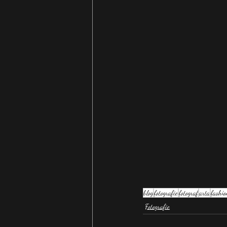
blog
fotografie
fotograf
arta
fashio
Fotografie