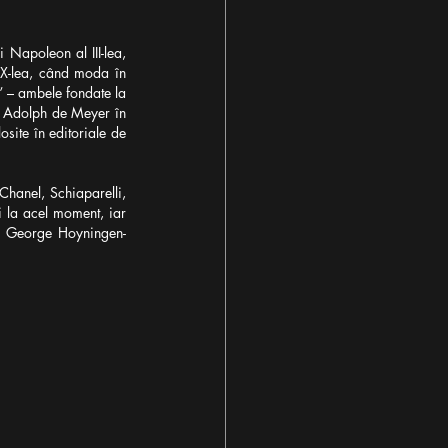
Napoleon al III-lea, 
XX-lea, când moda în 
 – ambele fondate la 
l Adolph de Meyer în 
site în editoriale de 
hanel, Schiaparelli, 
i la acel moment, iar 
n, George Hoyningen-