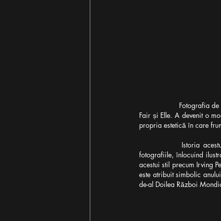
Fotografia de
Fair și Elle. A devenit o 
propria estetică în care fr
Istoria aces
fotografiile, înlocuind ilus
acestui stil precum Irving 
este atribuit simbolic anul
de-al Doilea Război Mondia