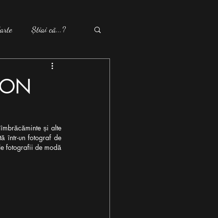
arte
Știai că...?
HION
îmbrăcăminte și alte 
 într-un fotograf de 
le fotografii de modă 