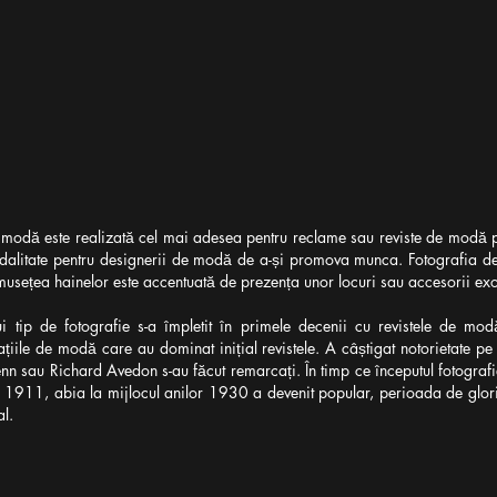
 modă este realizată cel mai adesea pentru reclame sau reviste de modă 
modalitate pentru designerii de modă de a-și promova munca. Fotografia de
umusețea hainelor este accentuată de prezența unor locuri sau accesorii exo
tui tip de fotografie s-a împletit în primele decenii cu revistele de mo
trațiile de modă care au dominat inițial revistele. A câștigat notorietate pe
Penn sau Richard Avedon s-au făcut remarcați. În timp ce începutul fotogra
ui 1911, abia la mijlocul anilor 1930 a devenit popular, perioada de glor
l.