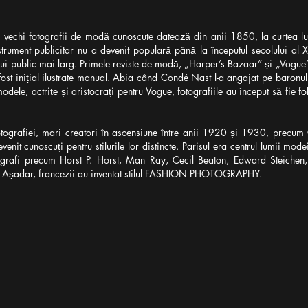
 vechi fotografii de modă cunoscute datează din anii 1850, la curtea lui 
nstrument publicitar nu a devenit populară până la începutul secolului al 
nui public mai larg. Primele reviste de modă, „Harper’s Bazaar” și „Vogue”
fost inițial ilustrate manual. Abia când Condé Nast l-a angajat pe baronu
ele, actrițe și aristocrați pentru Vogue, fotografiile au început să fie folo
otografiei, mari creatori în ascensiune între anii 1920 și 1930, precum C
enit cunoscuți pentru stilurile lor distincte. Parisul era centrul lumii mode
tografi precum Horst P. Horst, Man Ray, Cecil Beaton, Edward Steiche
. Așadar, francezii au inventat stilul FASHION PHOTOGRAPHY.