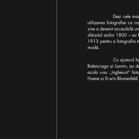
Deși cele mai
utilizarea fotografiei ca i
sine a devenit accesibilă u
sfârșitul anilor 1800 – au 
1913 pentru a fotografia mod
modă. 
Cu ajutorul f
Balenciaga și Lanvin, au dev
acolo s-au „înghesuit” fo
Huene și Erwin Blumenfeld