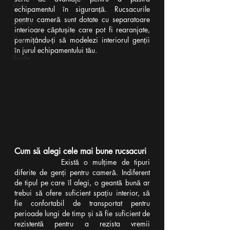
Carte
echipamentul în siguranță. Rucsacurile 
pentru cameră sunt dotate cu separatoare 
Știai că...?
interioare căptușite care pot fi rearanjate, 
Presă
permițându-ți să modelezi interiorul genții 
în jurul echipamentului tău.
Studiu
Cum să alegi cele mai bune rucsacuri
Există o mulțime de tipuri 
diferite de genți pentru cameră. Indiferent 
de tipul pe care îl alegi, o geantă bună ar 
trebui să ofere suficient spațiu interior, să 
fie confortabil de transportat pentru 
perioade lungi de timp și să fie suficient de 
rezistentă pentru a rezista vremii 