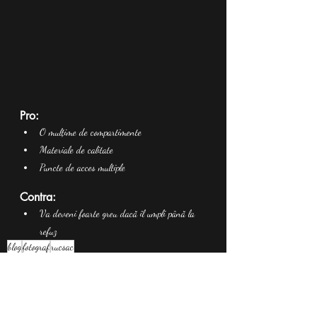
Pro:
O mulțime de compartimente
Materiale de calitate
Puncte de acces multiple
Contra:
Va deveni foarte greu dacă îl umpli până la 
refuz
blog
fotograf
rucsac
Fotografie