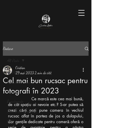
Postare
All Posts
Cristian
All Posts
29 mai 2023
2 min de citit
Cel mai bun rucsac pentru
Sfaturi & Trucuri
fotografi în 2023
Fotografie
Ce marcă este cea mai bună, 
Evenimente
de cât spațiu ai nevoie etc.? S-ar putea să 
crezi că-ți poți pune camera în vechiul 
Tehnici de compoziție
rucsac aflat în partea de jos a dulapului, 
Artă
dar gențile dedicate pentru cameră oferă o 
serie de avantaje pentru a păstra 