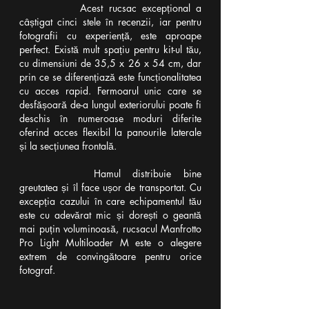
Acest rucsac excepțional a 
câștigat cinci stele în recenzii, iar pentru 
fotografii cu experiență, este aproape 
perfect. Există mult spațiu pentru kit-ul tău, 
cu dimensiuni de 35,5 x 26 x 54 cm, dar 
prin ce se diferențiază este funcționalitatea 
cu acces rapid. Fermoarul unic care se 
desfășoară de-a lungul exteriorului poate fi 
deschis în numeroase moduri diferite 
oferind acces flexibil la panourile laterale 
și la secțiunea frontală.
Hamul distribuie bine 
greutatea și îl face ușor de transportat. Cu 
excepția cazului în care echipamentul tău 
este cu adevărat mic și dorești o geantă 
mai puțin voluminoasă, rucsacul Manfrotto 
Pro Light Multiloader M este o alegere 
extrem de convingătoare pentru orice 
fotograf.