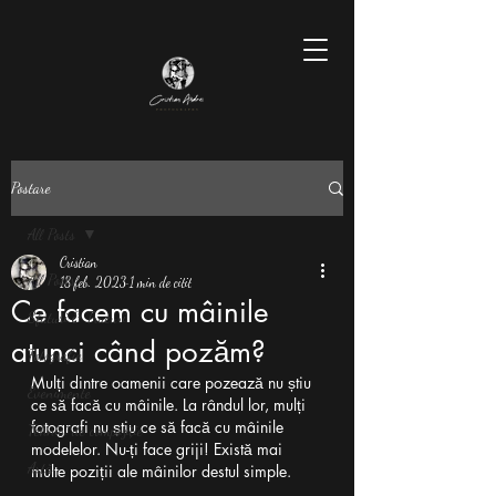
Postare
All Posts
Cristian
All Posts
18 feb. 2023
1 min de citit
Ce facem cu mâinile
Sfaturi & Trucuri
atunci când pozăm?
Fotografie
Mulți dintre oamenii care pozează nu știu 
Evenimente
ce să facă cu mâinile. La rândul lor, mulți 
fotografi nu știu ce să facă cu mâinile 
Tehnici de compoziție
modelelor. Nu-ți face griji! Există mai 
Artă
multe poziții ale mâinilor destul simple. 