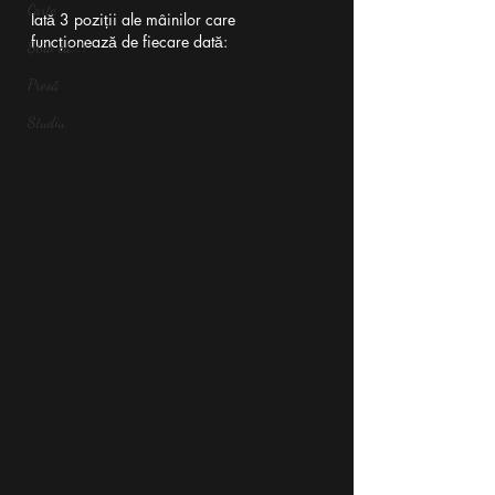
Carte
Iată 3 poziții ale mâinilor care 
funcționează de fiecare dată:
Știai că...?
Presă
Studiu