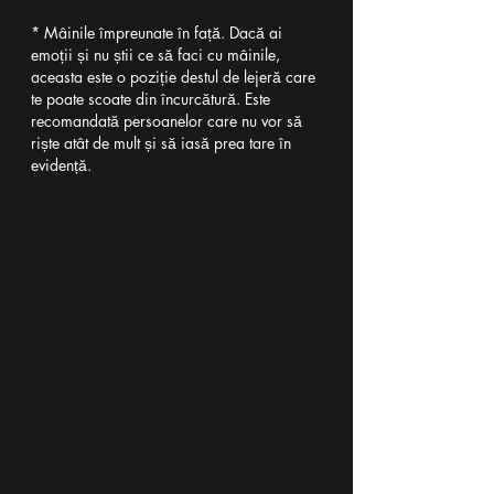
* Mâinile împreunate în față. Dacă ai 
emoții și nu știi ce să faci cu mâinile, 
aceasta este o poziție destul de lejeră care 
te poate scoate din încurcătură. Este 
recomandată persoanelor care nu vor să 
riște atât de mult și să iasă prea tare în 
evidență.