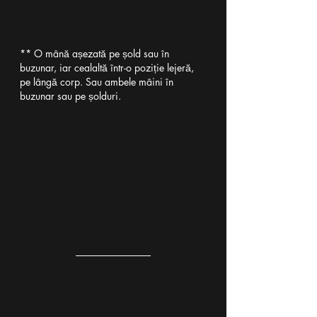
** O mână așezată pe șold sau în 
buzunar, iar cealaltă într-o poziție lejeră, 
pe lângă corp. Sau ambele mâini în 
buzunar sau pe șolduri.