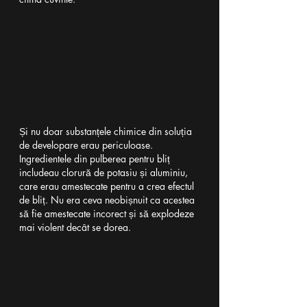
Și nu doar substanțele chimice din soluția 
de developare erau periculoase. 
Ingredientele din pulberea pentru bliț 
includeau clorură de potasiu și aluminiu, 
care erau amestecate pentru a crea efectul 
de bliț. Nu era ceva neobișnuit ca acestea 
să fie amestecate incorect și să explodeze 
mai violent decât se dorea.