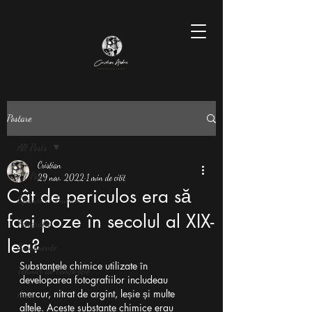
Postare
All Posts
Cristian
All Posts
29 nov. 2022
1 min de citit
Cât de periculos era să
Sfaturi & Trucuri
faci poze în secolul al XIX-
Fotografie
lea?
Evenimente
Substanțele chimice utilizate în 
Tehnici de compoziție
developarea fotografiilor includeau 
mercur, nitrat de argint, leșie și multe 
Artă
altele. Aceste substanțe chimice erau 