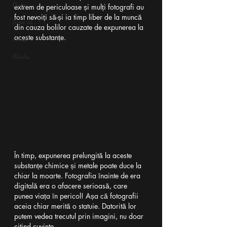
Carte
extrem de periculoase și mulți fotografi au 
fost nevoiți să-și ia timp liber de la muncă 
Știai că...?
din cauza bolilor cauzate de expunerea la 
aceste substanțe. 
Presă
Studiu
În timp, expunerea prelungită la aceste 
substanțe chimice și metale poate duce la 
chiar la moarte. Fotografia înainte de era 
digitală era o afacere serioasă, care 
punea viața în pericol! Așa că fotografii 
aceia chiar merită o statuie. Datorită lor 
putem vedea trecutul prin imagini, nu doar 
citind cuvinte.