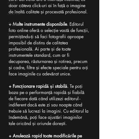
Carte
doar câteva click-uri ai în față o imagine 
de înaltă calitate și procesată profesional.
Știai că...?
Presă
+ Multe instrumente disponibile
. Editorul 
foto online oferă o selecție vastă de funcții, 
Studiu
permițându-ți să faci fotografii aproape 
imposibil de distins de calitatea 
profesională. Ai parte și de toate 
instrumentele standard, cum ar fi 
decuparea, răsturnarea și rotirea, precum 
și cadre, filtre și efecte speciale pentru a-ți 
face imaginile cu adevărat unice.
+ Funcționare rapidă și stabilă
. Te poți 
baza pe o performanță rapidă și fiabilă 
de fiecare dată când utilizezi editorul - 
indiferent dacă este zi sau noapte când 
trebuie să lucrezi la imagini. Cu editorul la 
îndemână, poți face ajustări imaginilor 
tale oricând și oriunde dorești.
+ Anulează rapid toate modificările pe 