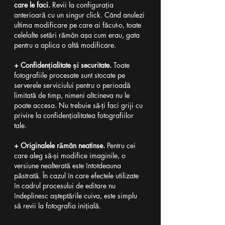
care le faci.
 Revii la configurația 
anterioară cu un singur click. Când anulezi 
ultima modificare pe care ai făcut-o, toate 
celelalte setări rămân așa cum erau, gata 
pentru a aplica o altă modificare.
+ Confidențialitate și securitate.
 Toate 
fotografiile procesate sunt stocate pe 
serverele serviciului pentru o perioadă 
limitată de timp, nimeni altcineva nu le 
poate accesa. Nu trebuie să-ți faci griji cu 
privire la confidențialitatea fotografiilor 
tale.
+ Originalele rămân neatinse.
 Pentru cei 
care aleg să-și modifice imaginile, o 
versiune nealterată este întotdeauna 
păstrată. În cazul în care efectele utilizate 
în cadrul procesului de editare nu 
îndeplinesc așteptările cuiva, este simplu 
să revii la fotografia inițială.