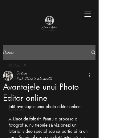
Postare
All Posts
Cristian
All Posts
8 iul. 2023
2 min de citit
Avantajele unui Photo
Sfaturi & Trucuri
Editor online
Fotografie
Iată avantajele unui photo editor online:
Evenimente
+ Ușor de folosit.
 Pentru a procesa o 
Tehnici de compoziție
fotografie, nu trebuie să vizionezi un 
Artă
tutorial video special sau să participi la un 
curs. Serviciul are o interfață intuitivă, cu 