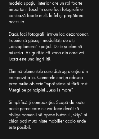
modela spațiul interior are un rol foarte 
important. Locul în care faci fotografiile 
contează foarte mult, la fel și pregătirea 
acestuia.
Dacă faci fotografii într-un loc dezordonat, 
trebuie să găsești modalități de a-ți 
„dezaglomera” spațiul. Du-te și elimină 
mizeria. Asigură-te că zona din care vei 
lucra este una îngrijită.
Elimină elementele care distrag atenția din 
compoziția ta. Camerele conțin adesea 
prea multe obiecte împrăștiate și fără rost. 
Mergi pe principiul „Less is more”.
Simplifică-ți compoziția. Scapă de toate 
acele perne care nu vor face decât să 
oblige oamenii să apese butonul „skip” și 
chiar poți muta niște mobilier acolo unde 
este posibil.