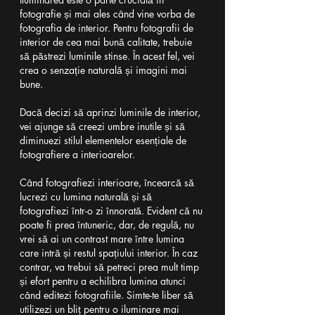
fotografie și mai ales când vine vorba de 
fotografia de interior. Pentru fotografii de 
interior de cea mai bună calitate, trebuie 
să păstrezi luminile stinse. În acest fel, vei 
crea o senzație naturală și imagini mai 
bune.
Dacă decizi să aprinzi luminile de interior, 
vei ajunge să creezi umbre inutile și să 
diminuezi stilul elementelor esențiale de 
fotografiere a interioarelor.
Când fotografiezi interioare, încearcă să 
lucrezi cu lumina naturală și să 
fotografiezi într-o zi înnorată. Evident că nu 
poate fi prea întuneric, dar, de regulă, nu 
vrei să ai un contrast mare între lumina 
care intră și restul spațiului interior. În caz 
contrar, va trebui să petreci prea mult timp 
și efort pentru a echilibra lumina atunci 
când editezi fotografiile. Simte-te liber să 
utilizezi un bliț pentru o iluminare mai 