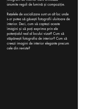
Carte
anumite reguli de lumină și compoziție.
Știai că...?
Rețelele de socializare sunt un alt loc unde 
Presă
s-ar putea să găsești fotografii uluitoare de 
interior. Deci, cum să captezi aceste 
Studiu
imagini și să poți exprima prin ele 
potențialul real al locului vizat? Cum să 
stăpânești fotografia de interior? Cum să 
creezi imagini de interior elegante precum 
cele din reviste?