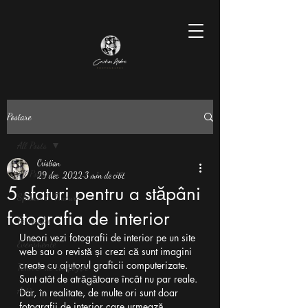
Postare
All Posts
Cristian
All Posts
29 dec. 2022
3 min de citit
5 sfaturi pentru a stăpâni
Sfaturi & Trucuri
fotografia de interior
Fotografie
Uneori vezi fotografii de interior pe un site 
Evenimente
web sau o revistă și crezi că sunt imagini 
create cu ajutorul graficii computerizate. 
Tehnici de compoziție
Sunt atât de atrăgătoare încât nu par reale. 
Artă
Dar, în realitate, de multe ori sunt doar 
fotografii de interior care urmează 