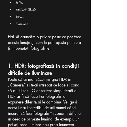
HDR
Portrait Mode
Focus
Exposure
Hai să aruncăm o privire peste ce pot face 
aceste funcții și cum le poți ajusta pentru a-
ți îmbunătăți fotografiile.
1. HDR: fotografiază în condiții 
dificile de iluminare
Poate că ai mai văzut insigna HDR în 
„Cameră” și te-ai întrebat ce face și când 
să o utilizezi. O descriere simplificată a 
HDR ar fi că face trei fotografii la 
expunere diferită și le combină. Vei găsi 
acest lucru incredibil de util atunci când 
încerci să faci fotografii în condiții dificile 
în ceea ce privește lumina, de exemplu un 
peisaj prea luminos sau prea întunecat.