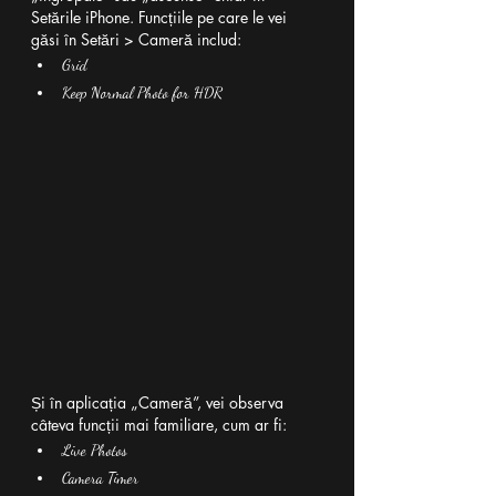
Setările iPhone. Funcțiile pe care le vei 
găsi în Setări > Cameră includ:
Grid
Keep Normal Photo for HDR
Și în aplicația „Cameră”, vei observa 
câteva funcții mai familiare, cum ar fi:
Live Photos
Camera Timer