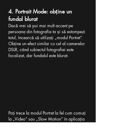
4. Portrait Mode: obține un 
fundal blurat
Dacă vrei să pui mai mult accent pe 
persoana din fotografia ta și să estompezi 
totul, încearcă să utilizați „modul Portret”. 
Obține un efect similar cu cel al camerelor 
DSLR, când subiectul fotografiei este 
focalizat, dar fundalul este blurat.
Poți trece la modul Portret la fel cum comuți 
la „Video” sau „Slow Motion” în aplicația 
„Cameră”. Odată ce ai selectat modul 
Portret, urmează instrucțiunile de pe ecran 