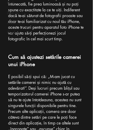
Carte
întunecată, fie prea luminoasă și nu poți 
spune cu exactitate la ce te uiți. Indiferent 
Știai că...?
dacă te-ai săturat de fotografii proaste sau 
doar te-ai familiarizat cu noul tău iPhone, 
Presă
aceste trucuri pentru aparatul foto iPhone te 
Studiu
vor ajuta să-ți perfecționezi jocul 
fotografic în cel mai scurt timp.
Cum să ajustezi setările camerei 
unui iPhone
E posibil să-ți spui că: „M-am jucat cu 
setările camerei și nimic nu ajută cu 
adevărat!”. Deși lucruri precum blițul sau 
temporizatorul camerei iPhone s-ar putea 
să nu te ajute întotdeauna, acestea nu sunt 
singurele funcții disponibile pentru tine. 
Precum alte aplicații, camera are doar 
câteva dintre setări pe care le poți face 
direct din aplicație, în timp ce altele sunt 
„îngropate” sau „ascunse” chiar în  