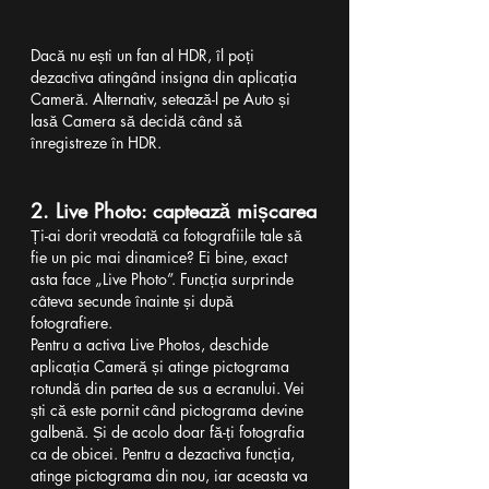
Dacă nu ești un fan al HDR, îl poți 
dezactiva atingând insigna din aplicația 
Cameră. Alternativ, setează-l pe Auto și 
lasă Camera să decidă când să 
înregistreze în HDR.
2. Live Photo: captează mișcarea
Ți-ai dorit vreodată ca fotografiile tale să 
fie un pic mai dinamice? Ei bine, exact 
asta face „Live Photo”. Funcția surprinde 
câteva secunde înainte și după 
fotografiere.
Pentru a activa Live Photos, deschide 
aplicația Cameră și atinge pictograma 
rotundă din partea de sus a ecranului. Vei 
ști că este pornit când pictograma devine 
galbenă. Și de acolo doar fă-ți fotografia 
ca de obicei. Pentru a dezactiva funcția, 
atinge pictograma din nou, iar aceasta va 