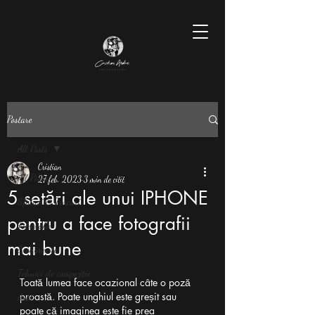
Postare
All Posts
Cristian
All Posts
27 feb. 2023
3 min de citit
5 setări ale unui IPHONE
Sfaturi & Trucuri
pentru a face fotografii
Fotografie
mai bune
Evenimente
Tehnici de compoziție
Toată lumea face ocazional câte o poză 
proastă. Poate unghiul este greșit sau 
Artă
poate că imaginea este fie prea 