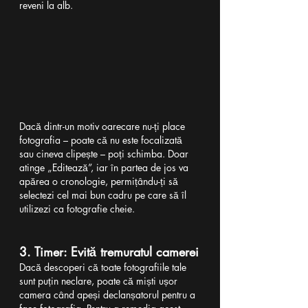
reveni la alb.
Dacă dintr-un motiv oarecare nu-ți place 
fotografia – poate că nu este focalizată 
sau cineva clipește – poți schimba. Doar 
atinge „Editează”, iar în partea de jos va 
apărea o cronologie, permițându-ți să 
selectezi cel mai bun cadru pe care să îl 
utilizezi ca fotografie cheie.
3. Timer: Evită tremuratul camerei
Dacă descoperi că toate fotografiile tale 
sunt puțin neclare, poate că miști ușor 
camera când apeși declanșatorul pentru a 