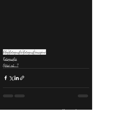
blog
fotografie
fotograf
imagine
Fotografie
Știai că...?
Postări recente
Afișează-le pe toate