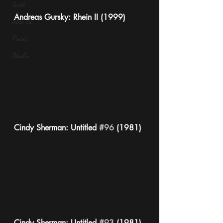
Carte
Andreas Gursky: Rhein II (1999)
Știai că...?
Presă
Studiu
Cindy Sherman: Untitled 
#96
 (1981)
Cindy Sherman: Untitled 
#93
 (1981)