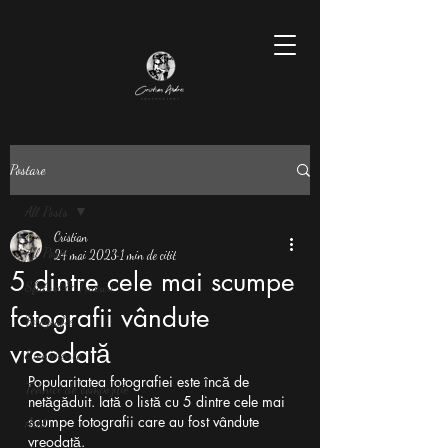
Postare
All Posts
Cristian
All Posts
24 mai 2023
1 min de citit
5 dintre cele mai scumpe
Sfaturi & Trucuri
fotografii vândute
Fotografie
vreodată
Evenimente
Popularitatea fotografiei este încă de 
Tehnici de compoziție
netăgăduit. Iată o listă cu 5 dintre cele mai 
scumpe fotografii care au fost vândute 
Artă
vreodată.