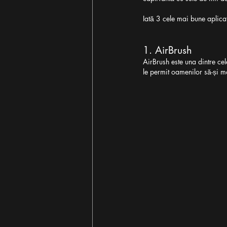
Iată 3 cele mai bune aplicați
1. AirBrush
AirBrush este una dintre cel
le permit oamenilor să-și mod