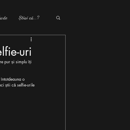
arte
Știai că...?
lfie-uri
e pur și simplu îți 
t întotdeauna o 
 știi că selfie-urile 