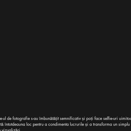
ul de fotografie s-au îmbunătățit semnificativ și poți face selfie-uri uimito
stă întotdeauna loc pentru a condimenta lucrurile și a transforma un simplu s
 vizualizări. 