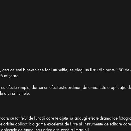
șa că ești binevenit să faci un selfie, să alegi un filtru din peste 180 de o
ură mișcare.
i cu efecte simple, dar cu un efect extraordinar, dinamic. Este o aplicație de 
de aici și numele.
ată cu tot felul de funcții care te ajută să adaugi efecte dramatice fotografi
lorlalte aplicații: o gamă excelentă de filtre și instrumente de editare care 
 obiectele de fundal sau orice altă zonă a imaginii.