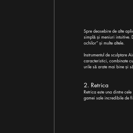
Spre deosebire de alte aplica
simplă și meniuri intuitive.
ochilor” și multe altele.
Instrumentul de sculptare Ai
caracteristici, combinate cu 
urile să arate mai bine și s
2. Retrica
Retrica este una dintre cele
gamei sale incredibile de fi