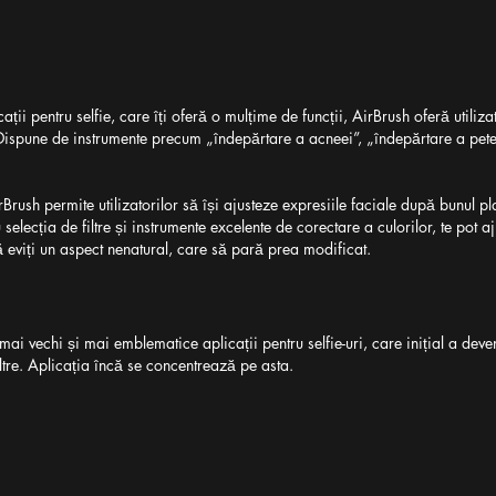
ții pentru selfie, care îți oferă o mulțime de funcții, AirBrush oferă utilizat
 Dispune de instrumente precum „îndepărtare a acneei”, „îndepărtare a petel
rBrush permite utilizatorilor să își ajusteze expresiile faciale după bunul pl
selecția de filtre și instrumente excelente de corectare a culorilor, te pot ajut
ă eviți un aspect nenatural, care să pară prea modificat.
 mai vechi și mai emblematice aplicații pentru selfie-uri, care inițial a deve
ltre. Aplicația încă se concentrează pe asta.