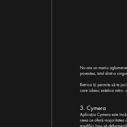
Nu are un meniu aglomerat, a
povestea, totul dintr-o sing
Retrica îți permite să te joc
care iubesc estetica retro - 
3. Cymera
Aplicația Cymera este încărc
ceea ce oferă majoritatea ce
modifici (sau să deformezi)