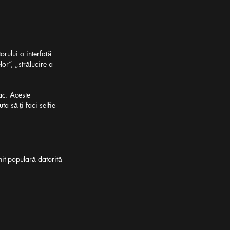
orului o interfață 
or”, „strălucire a 
ac. Aceste 
a să-ți faci selfie-
nit populară datorită 