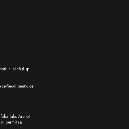
pțiuni și să-ți spui 
selfie-uri pentru cei 
ilor tale. Are tot 
îți permit să 