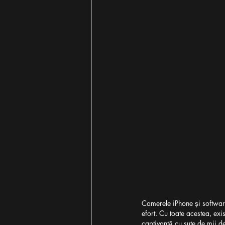
Camerele iPhone și software-
efort. Cu toate acestea, exi
captivantă cu sute de mii de