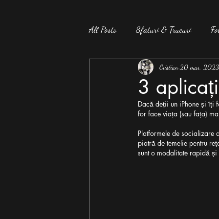
All Posts
Sfaturi & Trucuri
Fo
Presă
Studiu
Cristian
20 mar. 2023
3 aplicați
Dacă deții un iPhone și îți 
for face viața (sau fața) m
Platformele de socializare a
piatră de temelie pentru rețe
sunt o modalitate rapidă și 