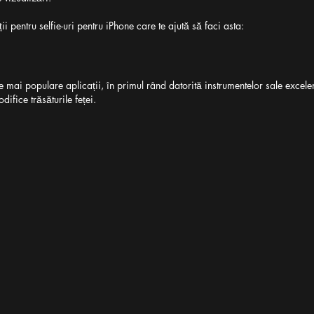
i pentru selfie-uri pentru iPhone care te ajută să faci asta:
e mai populare aplicații, în primul rând datorită instrumentelor sale excele
ifice trăsăturile feței.