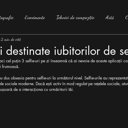
tografie
Evenimente
Tehnici de compoziție
Artă
C
2 min de citit
i destinate iubitorilor de se
faci cel puțin 3 selfie-uri pe zi înseamnă că ai nevoie de aceste aplicații car
ai frumoasă.
u dus obsesia pentru selfie-uri la următorul nivel. Selfie-urile au reprezenta
le sociale moderne. Dacă ești activ în mod regulat pe rețelele sociale, atunci
ușoară de a interacționa cu urmăritorii tăi.