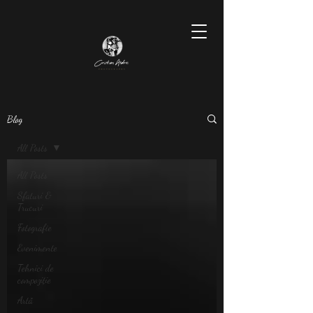
Blog
All Posts
All Posts
Sfaturi &
Trucuri
Fotografie
Evenimente
Tehnici de
compoziție
Artă