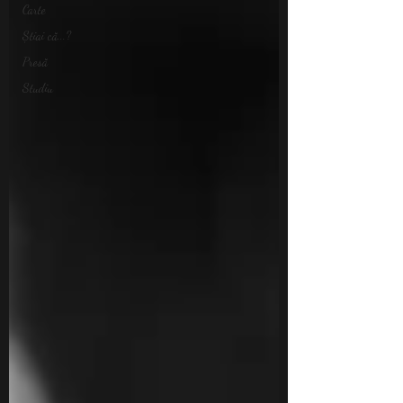
Carte
Știai că...?
Presă
Studiu